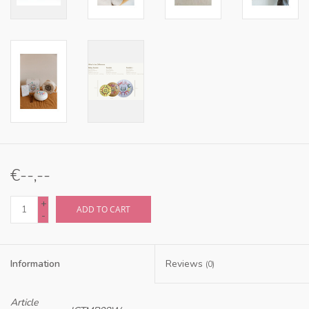
€--,--
+
ADD TO CART
-
Information
Reviews
(0)
Article