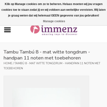
Klik op Manage cookies om ze te beheren. Helaas moeten wij jou vragen
cookies toe te staan zodat jij en wij voldoen aan wettelijke vereisten. Wij laten
0 Items - €--,--
je graag weten dat wij helemaal GEEN gegevens van jou gebruiken!
Manage cookies
Home
NEW products!
Our brands
Tambu Tambú 8 - mat witte tongdrum -
handpan 11 noten met toebehoren
professionals
HOME
/
TAMBÚ 8 - MAT WITTE TONGDRUM - HANDPAN 11 NOTEN MET
TOEBEHOREN
Product info
Blog
Brands