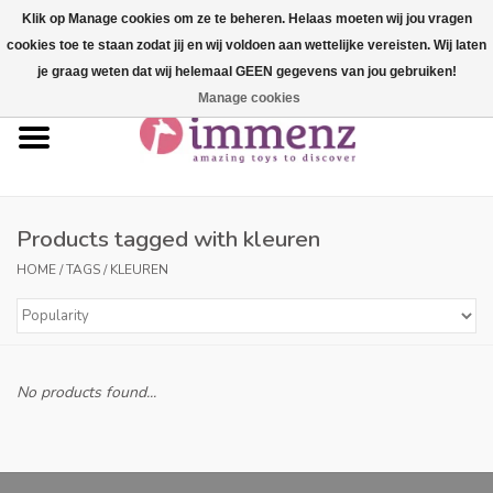
Klik op Manage cookies om ze te beheren. Helaas moeten wij jou vragen
cookies toe te staan zodat jij en wij voldoen aan wettelijke vereisten. Wij laten
0 Items - €--,--
je graag weten dat wij helemaal GEEN gegevens van jou gebruiken!
Manage cookies
Home
NEW products!
Our brands
Products tagged with kleuren
HOME
/
TAGS
/
KLEUREN
professionals
Product info
No products found...
Blog
Brands