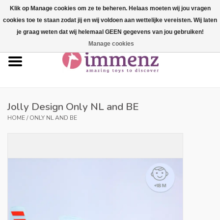
Klik op Manage cookies om ze te beheren. Helaas moeten wij jou vragen
cookies toe te staan zodat jij en wij voldoen aan wettelijke vereisten. Wij laten
0 Items - €--,--
je graag weten dat wij helemaal GEEN gegevens van jou gebruiken!
Manage cookies
Home
NEW products!
Our brands
Jolly Design Only NL and BE
HOME
/
ONLY NL AND BE
professionals
Product info
Blog
Brands