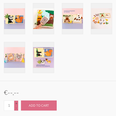
€--,--
+
ADD TO CART
-