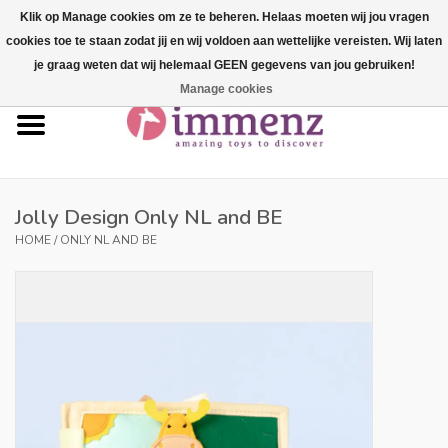
Klik op Manage cookies om ze te beheren. Helaas moeten wij jou vragen
cookies toe te staan zodat jij en wij voldoen aan wettelijke vereisten. Wij laten
0 Items - €--,--
je graag weten dat wij helemaal GEEN gegevens van jou gebruiken!
Manage cookies
Home
NEW products!
Our brands
Jolly Design Only NL and BE
HOME
/
ONLY NL AND BE
professionals
Product info
Blog
Brands