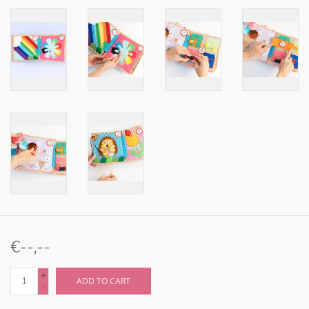
€--,--
+
ADD TO CART
-