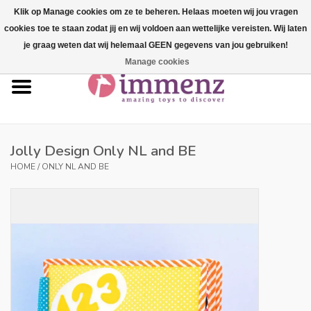
Klik op Manage cookies om ze te beheren. Helaas moeten wij jou vragen
cookies toe te staan zodat jij en wij voldoen aan wettelijke vereisten. Wij laten
0 Items - €--,--
je graag weten dat wij helemaal GEEN gegevens van jou gebruiken!
Manage cookies
Home
NEW products!
Our brands
Jolly Design Only NL and BE
HOME
/
ONLY NL AND BE
professionals
Product info
Blog
Brands