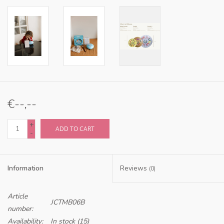
€--,--
+
ADD TO CART
-
Information
Reviews
(0)
Article
JCTMB06B
number:
Availability:
In stock
(15)