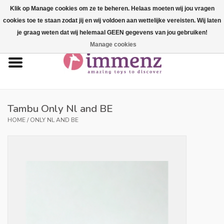
Klik op Manage cookies om ze te beheren. Helaas moeten wij jou vragen
cookies toe te staan zodat jij en wij voldoen aan wettelijke vereisten. Wij laten
0 Items - €--,--
je graag weten dat wij helemaal GEEN gegevens van jou gebruiken!
Manage cookies
Home
NEW products!
Our brands
Tambu Only Nl and BE
HOME
/
ONLY NL AND BE
professionals
Product info
Blog
Brands