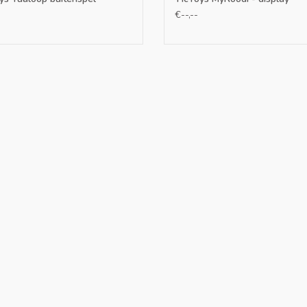
€--,--