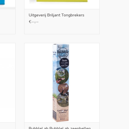
Uitgeverij Briljant Tongbrekers
€--,--
je eerst
Met zakjes bubblepoeder, stokken en touw
m mee te
maak je in een handomdraai 5 liter sop en
een mooie bubblestok waar je urenlang
gigantische zeepbellen mee kunt toveren.
GEN
TOEVOEGEN AAN WINKELWAGEN
BubbleLab BubbleLab zeepbellen