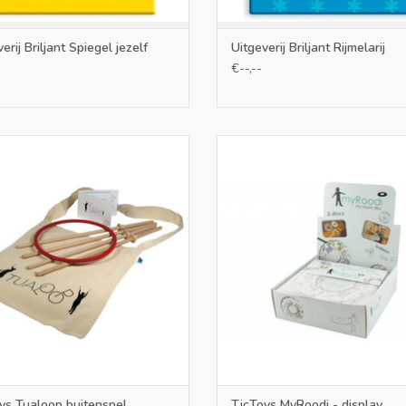
erij Briljant Spiegel jezelf
Uitgeverij Briljant Rijmelarij
€--,--
op is een actief buitenspel waar je
MyRoodi is een indoor-Frisbee die 
t ruimte voor nodig hebt maar dan
inkleurt. Creatief en uitnodigend o
 echt een verbindend en actief spel
spelen
is. Ook ideaal voor scholen
TOEVOEGEN AAN WINKELWA
EVOEGEN AAN WINKELWAGEN
ys Tualoop buitenspel
TicToys MyRoodi - display