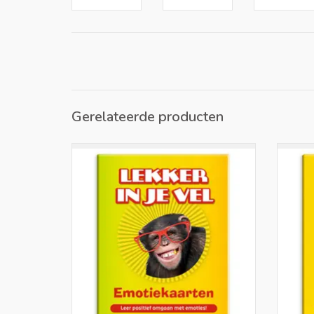
Gerelateerde producten
48 EQ-coaching kaartjes om je emotionele
Wie b
intelligentie (EQ) te vergroten en inzicht te
spiegel
krijgen in gevoelens en emoties.
voor 
TOEVOEGEN AAN WINKELWAGEN
TO