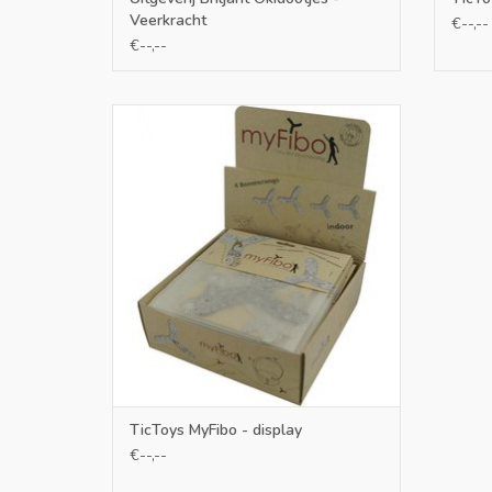
Veerkracht
€--,--
€--,--
MyFibo zijn 4 kartonnen boomerangs die je
met een beetje oefening in huis kunt werpen
en vangen. Een super cool product en een
bewezen hit!
TOEVOEGEN AAN WINKELWAGEN
TicToys MyFibo - display
€--,--