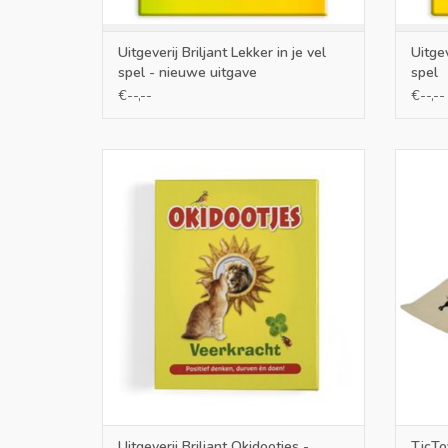
Uitgeverij Briljant Lekker in je vel
Uitgev
spel - nieuwe uitgave
spel
€--,--
€--,--
51 coachingkaartjes om veerkracht te
Tualo
ontwikkelen in het leven. Positief leren
wel wa
denken en doen!
ook wel
TOEVOEGEN AAN WINKELWAGEN
TO
Uitgeverij Briljant Okidootjes -
TicTo