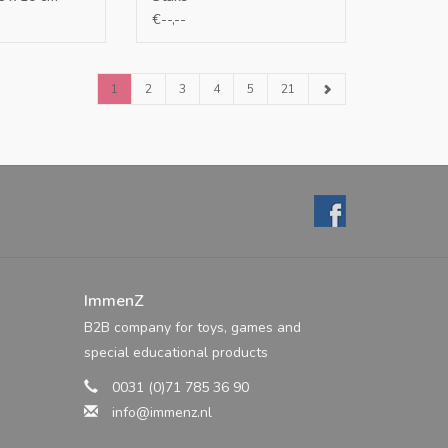
€--,--
1
2
3
4
5
21
ImmenZ
B2B company for toys, games and
special educational products
0031 (0)71 785 36 90
info@immenz.nl