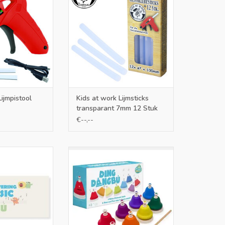
TOEVOEGEN AAN WINKELWAGEN
Lijmpistool
Kids at work Lijmsticks
transparant 7mm 12 Stuk
€--,--
djesboek
Deze muziekklokken met bel zijn
leuke instrumenten waar kinderen
N WINKELWAGEN
op drukken voor de klank.
TOEVOEGEN AAN WINKELWAGEN