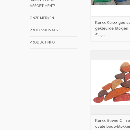
ASSORTIMENT!
ONZE MERKEN
Korxx Korxx geo se
gekleurde blokjes
PROFESSIONALS
€--,--
PRODUCTINFO
Deze deels gekleurde 
voor aanvullen gesc
ook als startset een
blokkenset
TOEVOEGEN AAN WI
Korxx Bowie C - r
ovale bouwblokke