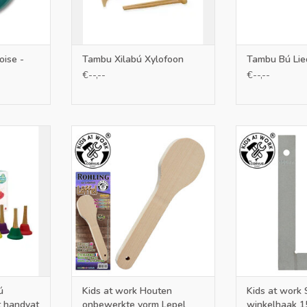
ise -
Tambu Xilabú Xylofoon
Tambu Bú Lie
€--,--
€--,--
et handvat
Kids at Work Houten onbewerkte
Kids at Work S
nten waar
vorm Lepel
15 x
den om de
TOEVOEGEN AAN WINKELWAGEN
TOEVOEGEN AA
 horen.
NKELWAGEN
ú
Kids at work Houten
Kids at work 
t handvat
onbewerkte vorm Lepel
winkelhaak 1