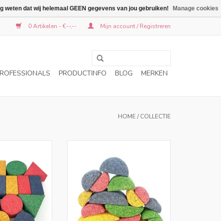
graag weten dat wij helemaal GEEN gegevens van jou gebruiken!
Manage cookies
0 Artikelen - €--,--
Mijn account / Registreren
ROFESSIONALS
PRODUCTINFO
BLOG
MERKEN
HOME
/
COLLECTIE
S C startset laat
De lente set Bowie is als startset
ismaken met de
een uitdagende blokkenset voor
wereld van kurk
de creatieve bouwer en een leuke
 en bevat 15
aanvulling op de overige blokken
bouwstenen.
TOEVOEGEN AAN WINKELWAGEN
N WINKELWAGEN