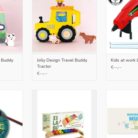
 quiet book
spelen terwijl ze vaardigheden
leurrijke
ontwikkelen. Deze quiet book is
toriek te
perfect voor onderweg
TOEVOEGEN AAN WINKELWAGEN
NKELWAGEN
l Buddy
Jolly Design Travel Buddy
Kids at work 
Tractor
€--,--
€--,--
ú tongdrum
Xilabú Xylofoon
Bú Lie
et 11 noten
TOEVOEGEN AAN WINKELWAGEN
TOEVOEGEN AA
NKELWAGEN