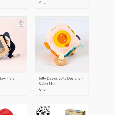
€--,--
rachtig: de Calmi
Deze prachtige kubus is aan ale
pt zowel kinderen
kanten verreikt met bijzondere
n te ontspannen
texturen en uitdagende
centreren – met
motorische uitdagingen. prachtig
ie voor de handen
babyspeelgoed.
tuigen.
TOEVOEGEN AAN WINKELWAGEN
N WINKELWAGEN
lavi - the
Jolly Design Jolly Designs -
Calmi Mini
€--,--
k Lijmpistool
Kids at Work Lijmsticks in 4
kleuren 7mm 12 Stuks
N WINKELWAGEN