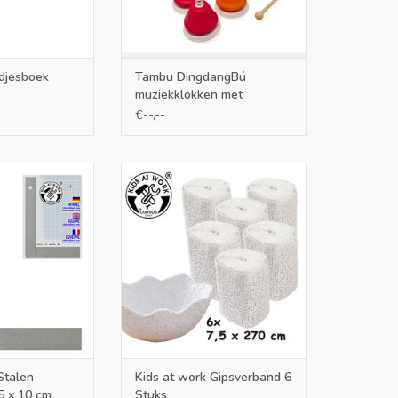
djesboek
Tambu DingdangBú
muziekklokken met
drukknop
€--,--
talen winkelhaak
Kids at Work Gipsverband 6
 10 cm
Stuks
N WINKELWAGEN
TOEVOEGEN AAN WINKELWAGEN
Stalen
Kids at work Gipsverband 6
5 x 10 cm
Stuks