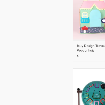
Jolly Designs is een
met activiteiten en k
materialen om de mo
verfijnen
TOEVOEGEN AAN WI
Jolly Design Trave
Poppenhuis
€--,--
Goed klinkende Tamb
of handpan turkoise m
TOEVOEGEN AAN WI