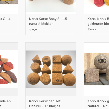
t C - 4
Korxx Korxx Baby S - 15
Korxx Korxx B
naturel blokken
gekleurde bl
€--,--
€--,--
set Bowie is
De 12-delige naturel Geo-set laat
De kleine natu
hikt, maar
kinderen kennismaken met de
kinderen kenn
 uitdagende
wereld van kurk bouwblokken en
wereld van kur
.
bevat 12 naturel blokken in
bevat vier kleu
geometrische vormen
geometrisch
NKELWAGEN
kinderen v
TOEVOEGEN AAN WINKELWAGEN
TOEVOEGEN AA
onde en
Korxx Korxx geo set
Korxx Korxx g
n
Naturel - 12 blokjes
Naturel - 4 bl