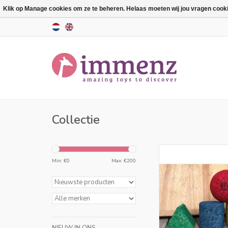
Klik op Manage cookies om ze te beheren. Helaas moeten wij jou vragen cookies
Collectie
De kleine gekleurde G
kinderen kennismak
Min: €
0
Max: €
200
wereld van kurk bouw
bevat vier kleurrijke
geometrische vor
kinderen vanaf 1
TOEVOEGEN AAN WI
NIEUW IN ONS