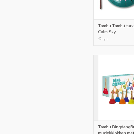
Tambu Tambú turko
Calm Sky
€--,--
Deze muziekklokken m
zijn leuke instrume
kinderen mee schud
bel en de klank te
TOEVOEGEN AAN WI
Tambu DingdangB
muziekklokken me