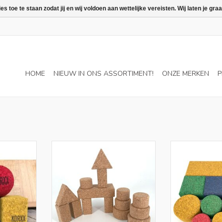
 toe te staan zodat jij en wij voldoen aan wettelijke vereisten. Wij laten je 
HOME
NIEUW IN ONS ASSORTIMENT!
ONZE MERKEN
P
eo-set laat
De kleine Baby S C startset laat
De kleine Baby 
en met de
kinderen kennismaken met de
kinderen kenn
blokken en
interessante wereld van kurk
interessante 
 blokken in
bouwstenen en bevat 15
bouwstenen
men voor
gekleurde bouwstenen.
gekleurde 
 jaar
TOEVOEGEN AAN WINKELWAGEN
TOEVOEGEN AA
NKELWAGEN