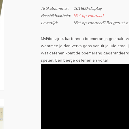
Artikelnummer:
161860-display
Beschikbaarheid:
Niet op voorraad
Levertijd:
Niet op voorraad? Bel gerust of
MyFibo zijn 4 kartonnen boemerangs gemaakt van
waarmee je dan vervolgens vanuit je luie stoe
wat oefenen komt de boemerang gegarandeerd te
spelen. Een beetje oefenen en voila!