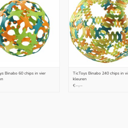
nt maken, geschikt voor actieve
kunt maken, geschikt voor acti
gspellen en uitdagende bouwsels
beweegspellen en uitdagende bo
EVOEGEN AAN WINKELWAGEN
TOEVOEGEN AAN WINKELWA
ys Binabo 60 chips in vier
TicToys Binabo 240 chips in vi
en
kleuren
€--,--