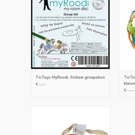
eerst kunt inkleuren.
ku
bewee
TOEVOEGEN AAN WINKELWAGEN
TO
TicToys MyRoodi, frisbee groepsbox
TicTo
kleur
€--,--
€--,--
Tualoop is een actief buitenspel waar je
wel wat ruimte voor nodig hebt maar dan
ook wel echt een verbindend en actief spel
is. Ook ideaal voor scholen