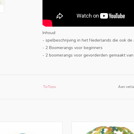
Inhoud
- spelbeschrijving in het Nederlands die ook de
- 2 Boomerangs voor beginners
- 2 boomerangs voor gevorderden gemaakt van 
TicToys
Aan verla
o is constructiemateriaal van Bio-
Binabo is constructiemateriaal va
ic waarmee je vooral ronde vormen
plastic waarmee je vooral ronde 