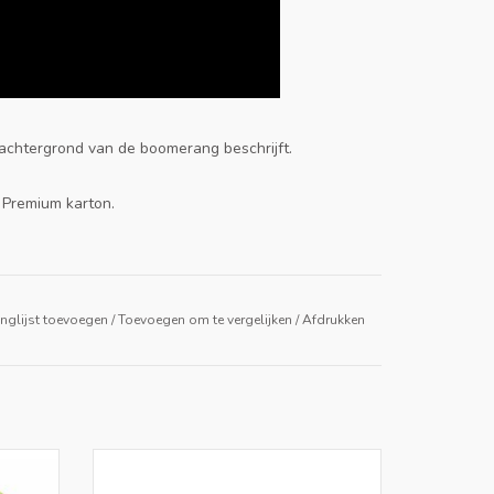
 achtergrond van de boomerang beschrijft.
Premium karton.
nglijst toevoegen
/
Toevoegen om te vergelijken
/
Afdrukken
n Bio-
MyRoodi is een indoor-Frisbee die je eerst
vormen
inkleurt. Creatief en uitnodigend om mee te