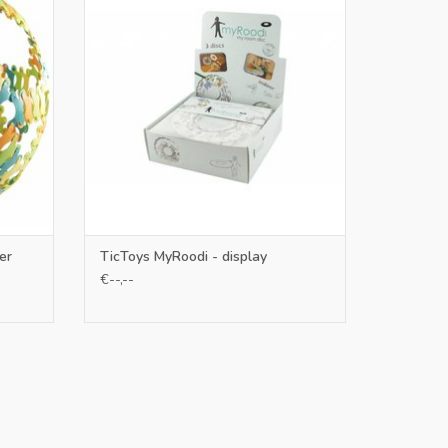
eve
spelen
uwsels
TOEVOEGEN AAN WINKELWAGEN
GEN
er
TicToys MyRoodi - display
€--,--