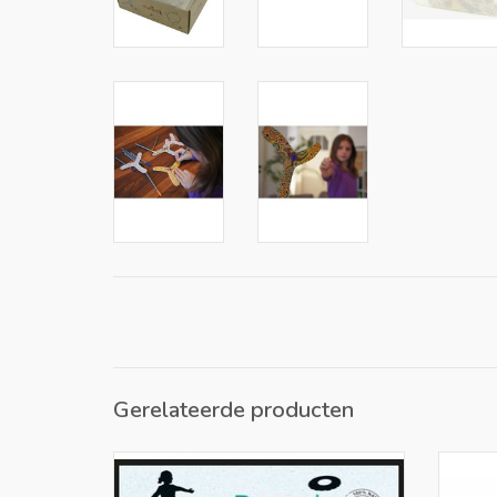
Gerelateerde producten
MyRoodi, groepsbox bevat 30
Binab
werpschijven (frisbees) van karton die je
plast