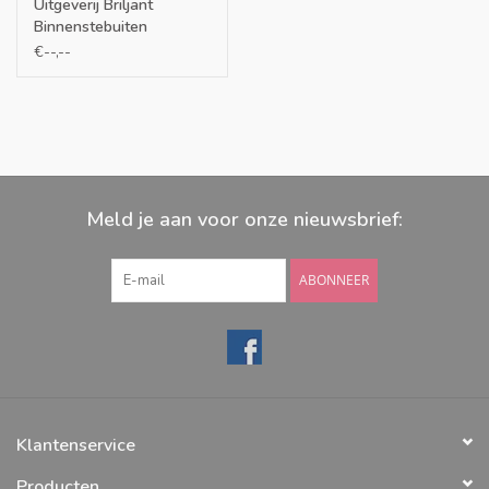
Uitgeverij Briljant
Binnenstebuiten
behoeftekaarten
€--,--
Meld je aan voor onze nieuwsbrief:
ABONNEER
Klantenservice
Producten