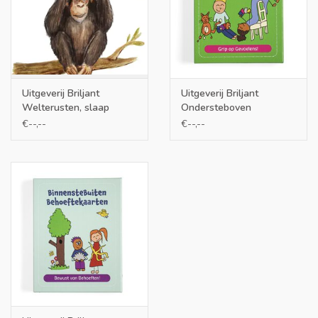
Uitgeverij Briljant
Uitgeverij Briljant
Welterusten, slaap
Ondersteboven
lekker! slaapkaartjes
gevoelensspel
€--,--
€--,--