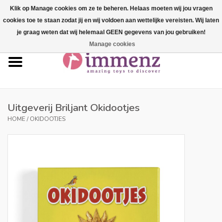
Klik op Manage cookies om ze te beheren. Helaas moeten wij jou vragen
cookies toe te staan zodat jij en wij voldoen aan wettelijke vereisten. Wij laten
0 Artikelen - €--,--
je graag weten dat wij helemaal GEEN gegevens van jou gebruiken!
Manage cookies
Home
NIEUW in ons assortiment!
Onze merken
Uitgeverij Briljant Okidootjes
HOME
/
OKIDOOTJES
Professionals
Productinfo
Blog
Merken