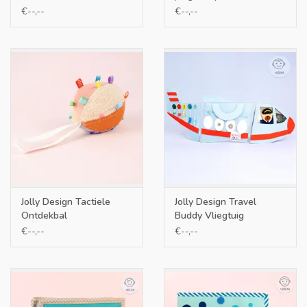
pagina's
€--,--
€--,--
Jolly Design Tactiele
Jolly Design Travel
Ontdekbal
Buddy Vliegtuig
€--,--
€--,--