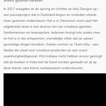
andere gezinnen bereiken.
In 2017 waagden ze de sprong en richtten ze Jolly Designs op –
een passieproject dat in Duitsland begon en sindsdien steeds
meer gezinnen ondersteunt. Het is in Oberursel nooit saai! Het
uitgebreide team is een diverse mix van creatieve geesten,
familiemensen en teamspelers. Iedereen brengt iets unieks mee,
en het is in die ontspannen, vriendelijke sfeer dat ze samen
geweldige dingen bereiken. Samen vormen ze Team Jolly – een
familie die staat voor creatieve producten en een warm
saamhorigheidsgevoel. HUn Indiase roots hebben ervoor gezorgd
dat de boeken in India met de hand worden gemaakt en zij op
deze manier vele kleine werkplaatsen ondersteunen.