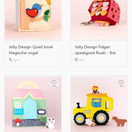
Jolly Design Quiet book
Jolly Design Fidget
Magische vogel
speelgoed Ruali - the
gentle one
€--,--
€--,--