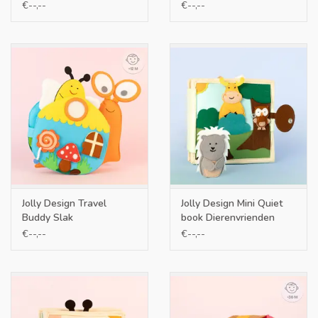
chearful one
€--,--
€--,--
Jolly Design Travel
Jolly Design Mini Quiet
Buddy Slak
book Dierenvrienden
€--,--
€--,--