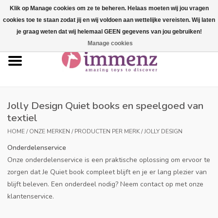
Klik op Manage cookies om ze te beheren. Helaas moeten wij jou vragen
cookies toe te staan zodat jij en wij voldoen aan wettelijke vereisten. Wij laten
0 Artikelen - €--,--
je graag weten dat wij helemaal GEEN gegevens van jou gebruiken!
Manage cookies
Home
NIEUW in ons assortiment!
Onze merken
Jolly Design Quiet books en speelgoed van
textiel
Professionals
HOME
/
ONZE MERKEN
/
PRODUCTEN PER MERK
/
JOLLY DESIGN
Onderdelenservice
Productinfo
Onze onderdelenservice is een praktische oplossing om ervoor te
zorgen dat Je Quiet book compleet blijft en je er lang plezier van
Blog
blijft beleven. Een onderdeel nodig? Neem contact op met onze
klantenservice.
Merken