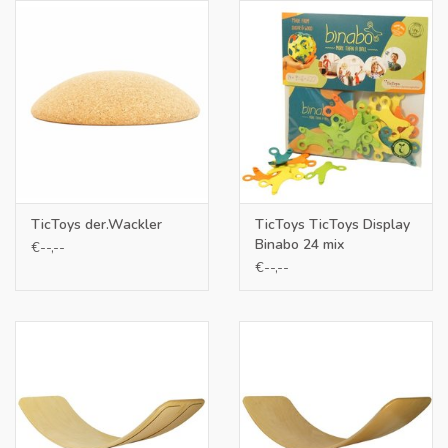
TicToys der.Wackler
TicToys TicToys Display
Binabo 24 mix
€--,--
constructiestukjes
€--,--