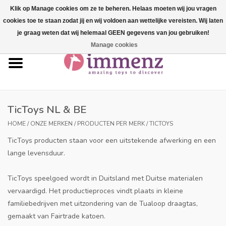
Klik op Manage cookies om ze te beheren. Helaas moeten wij jou vragen
cookies toe te staan zodat jij en wij voldoen aan wettelijke vereisten. Wij laten
0 Artikelen - €--,--
je graag weten dat wij helemaal GEEN gegevens van jou gebruiken!
Manage cookies
Home
NIEUW in ons assortiment!
Onze merken
TicToys NL & BE
HOME
/
ONZE MERKEN
/
PRODUCTEN PER MERK
/
TICTOYS
Professionals
TicToys producten staan voor een uitstekende afwerking en een
lange levensduur.
Productinfo
TicToys speelgoed wordt in Duitsland met Duitse materialen
Blog
vervaardigd. Het productieproces vindt plaats in kleine
familiebedrijven met uitzondering van de Tualoop draagtas,
gemaakt van Fairtrade katoen.
Merken