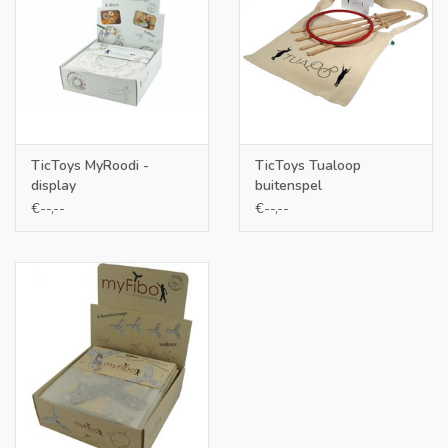
TicToys MyRoodi -
TicToys Tualoop
display
buitenspel
€--,--
€--,--