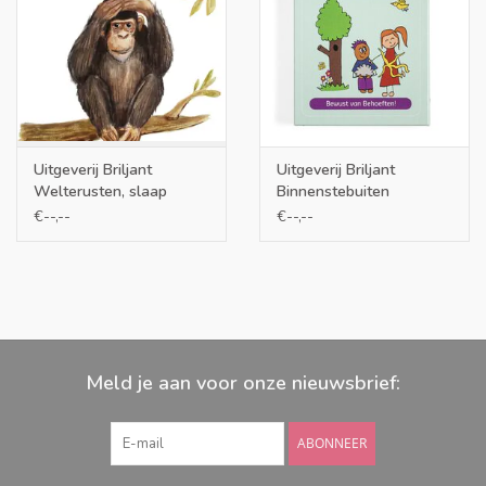
Uitgeverij Briljant
Uitgeverij Briljant
Welterusten, slaap
Binnenstebuiten
lekker! slaapkaartjes
behoeftekaarten
€--,--
€--,--
Meld je aan voor onze nieuwsbrief:
ABONNEER