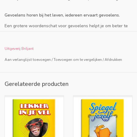
Gevoelens horen bij het leven, iedereen ervaart gevoelens.
Een grotere woordenschat voor gevoelens helpt je om beter te
begrijpen wat je voelt en dit duidelijk aan anderen uit te leggen.
Door gevoelens te herkennen en te uiten, leer je gevoelens op
een gezonde manier te verwerken. Ook herken je hierdoor
Uitgeverij Briljant
makkelijker gevoelens bij anderen en kun je hen beter begrijpen.
Aan verlanglijst toevoegen
/
Toevoegen om te vergelijken
/
Afdrukken
Veelzijdig inzetbaar voor kinderen, ouders, leerkrachten,
gezinsbegeleiders, pedagogisch medewerkers, mentoren, trainers
en coaches
Gerelateerde producten
Diverse unieke spellen in één doosje!
• Kwartet
• Praatplaatjes
• Natekenspel
• Verzin een avontuur