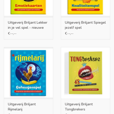
• Gevoelens op een rijtje
• Extra downloads!
Uitgeverij Briljant Lekker
Uitgeverij Briljant Spiegel
in je vel spel - nieuwe
jezelf spel
> Versterkt zelfkennis en zelfexpressie
uitgave
€--,--
€--,--
> Bevordert sociale vaardigheden
> Leren op een leuke en interactieve manier.
Uitgeverij Briljant
Uitgeverij Briljant
Rijmelarij
Tongbrekers