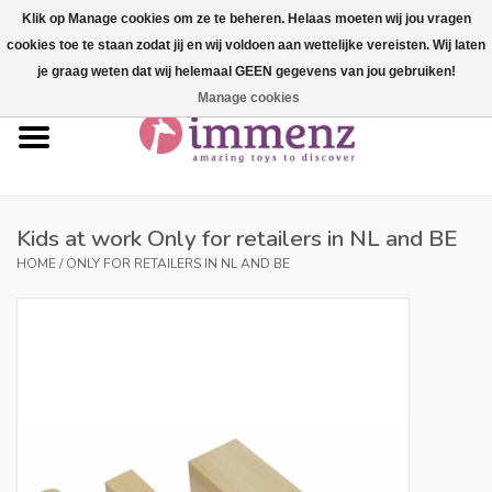
Klik op Manage cookies om ze te beheren. Helaas moeten wij jou vragen
cookies toe te staan zodat jij en wij voldoen aan wettelijke vereisten. Wij laten
0 Items - €--,--
je graag weten dat wij helemaal GEEN gegevens van jou gebruiken!
Manage cookies
Home
NEW products!
Our brands
Kids at work Only for retailers in NL and BE
HOME
/
ONLY FOR RETAILERS IN NL AND BE
professionals
Product info
Blog
Brands