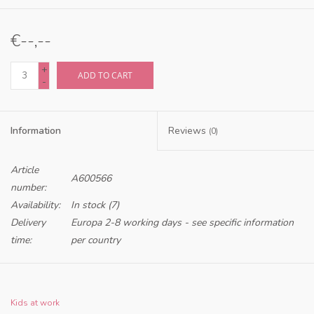
€--,--
+
ADD TO CART
-
Information
Reviews
(0)
Article
A600566
number:
Availability:
In stock
(7)
Delivery
Europa 2-8 working days - see specific information
time:
per country
Only for retailers in NL and BE
Kids at work