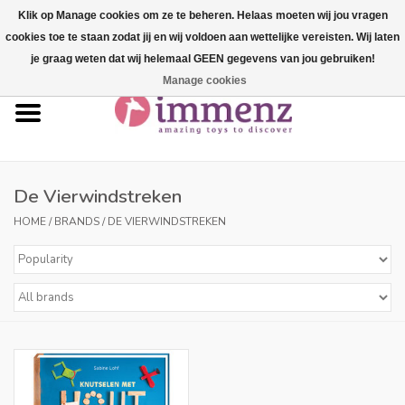
Klik op Manage cookies om ze te beheren. Helaas moeten wij jou vragen
cookies toe te staan zodat jij en wij voldoen aan wettelijke vereisten. Wij laten
0 Items - €--,--
je graag weten dat wij helemaal GEEN gegevens van jou gebruiken!
Manage cookies
Home
NEW products!
Our brands
De Vierwindstreken
HOME
/
BRANDS
/
DE VIERWINDSTREKEN
professionals
Product info
Blog
Brands