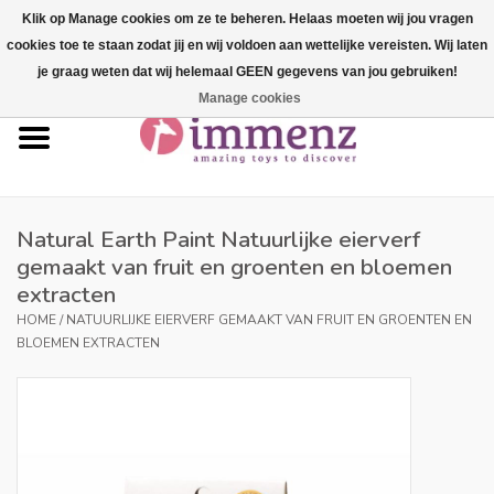
Klik op Manage cookies om ze te beheren. Helaas moeten wij jou vragen
cookies toe te staan zodat jij en wij voldoen aan wettelijke vereisten. Wij laten
0 Artikelen - €--,--
je graag weten dat wij helemaal GEEN gegevens van jou gebruiken!
Manage cookies
Home
NIEUW in ons assortiment!
Onze merken
Natural Earth Paint Natuurlijke eierverf
gemaakt van fruit en groenten en bloemen
extracten
Professionals
HOME
/
NATUURLIJKE EIERVERF GEMAAKT VAN FRUIT EN GROENTEN EN
BLOEMEN EXTRACTEN
Productinfo
Blog
Merken