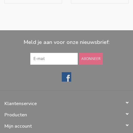
afbreekbare verpakking en natuurlijke inkten.
Made in the USA
Het is ook mogelijk om de gekleurde eieren nog te beschilderen
met
Earth Paint
Meld je aan voor onze nieuwsbrief:
ABONNEER
Klantenservice
Producten
Mijn account