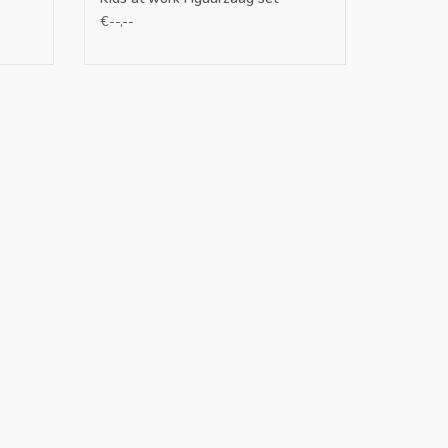
€--,--