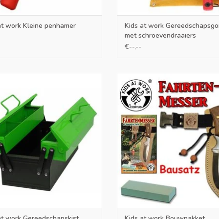
at work Kleine penhamer
Kids at work Gereedschapsgo
met schroevendraaiers
€--,--
ige gereedschapskist voor kinderen
Dit zakmes bouwpakket stelt kind
in de kleur groen 36 x 18 x 18
de gelegenheid om een eigen me
maken. Een supergaaf bouwpakket 
EVOEGEN AAN WINKELWAGEN
outdoormes met een afgeronde 
inclusief een messenhouder van 
TOEVOEGEN AAN WINKELWA
at work Gereedschapskist
Kids at work Bouwpakket