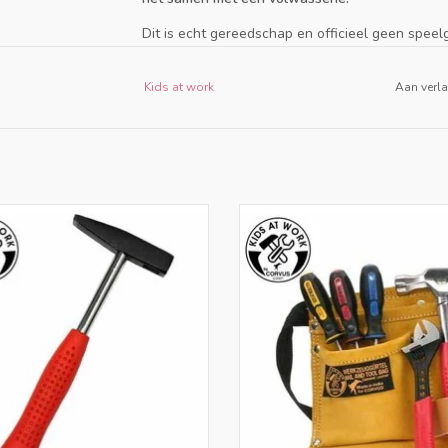
Dit is echt gereedschap en officieel geen speelg
zonder direct en voortdurend toezicht van een
verantwoordelijk voor veilig en correct gebruik.
Kids at work
Aan verla
Let op: er bestaat kans op letsel door scherpe 
wurgingsgevaar door lange koorden of touwen e
Controleer het gereedschap vóór gebruik en dr
kleding. Bewaar het na gebruik buiten bereik va
 penhamer is van metaal met een
In deze gereedschapsgordel zit
 handvat voor kinderen Gewicht 165
kruiskopschroevendraaiers, e
gram
schroevendraaier een verstelb
moersleutel en een klauwhamer. In
EVOEGEN AAN WINKELWAGEN
lederen gordel met klipsluitin
TOEVOEGEN AAN WINKELWA