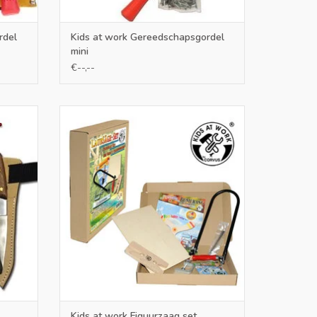
rdel
Kids at work Gereedschapsgordel
mini
€--,--
eren in
Stevige Figuurzaag A4 multiplex plaat en
s te
sjabloon
van een
TOEVOEGEN AAN WINKELWAGEN
punt,
leer.
GEN
Kids at work Figuurzaag set