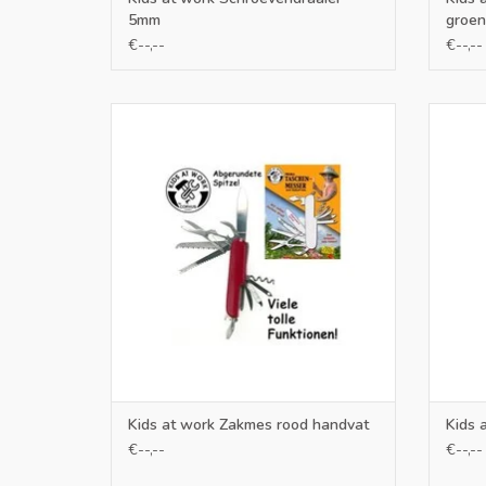
5mm
groen
€--,--
€--,--
Dit zakmes met ronde punt heeft diverse
Goede 
functies en is er in de kleur rood.
met ee
Schroevendraaier
TOEVOEGEN AAN WINKELWAGEN
TO
Kids at work Zakmes rood handvat
Kids 
€--,--
€--,--