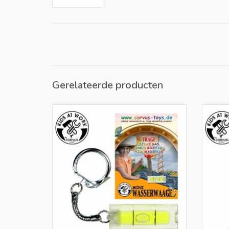
Gerelateerde producten
Sleutelhanger waterpas, fijn om altijd bij je
Deze
te hebben aan je sleutelbos voor
korter
onverwacht meetwerk Sleutelhanger
waterpas
TO
TOEVOEGEN AAN WINKELWAGEN