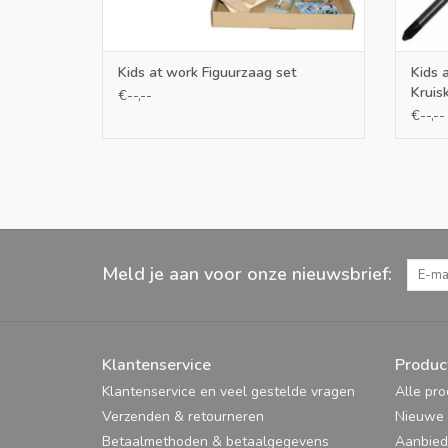
Kids at work Figuurzaag set
Kids 
Kruis
€--,--
€--,--
Meld je aan voor onze nieuwsbrief:
Klantenservice
Produc
Klantenservice en veel gestelde vragen
Alle pr
Verzenden & retourneren
Nieuwe 
Betaalmethoden & betaalgegevens
Aanbied