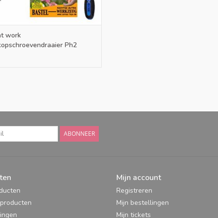
at work
kopschroevendraaier Ph2
ABONNEER
ten
Mijn account
oducten
Registreren
producten
Mijn bestellingen
ingen
Mijn tickets