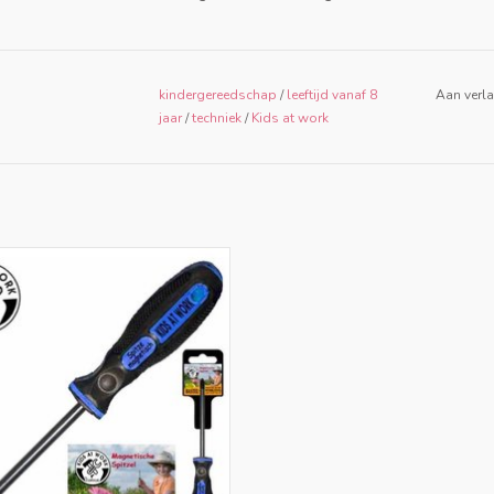
kindergereedschap
/
leeftijd vanaf 8
Aan verla
jaar
/
techniek
/
Kids at work
ruiskop schroevendraaier met
magnetische kop
EVOEGEN AAN WINKELWAGEN