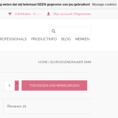
graag weten dat wij helemaal GEEN gegevens van jou gebruiken!
Manage cookies
0 Artikelen - €--,--
Mijn account / Registreren
ROFESSIONALS
PRODUCTINFO
BLOG
MERKEN
HOME
/
SCHROEVENDRAAIER 5MM
+
TOEVOEGEN AAN WINKELWAGEN
-
Reviews
(0)