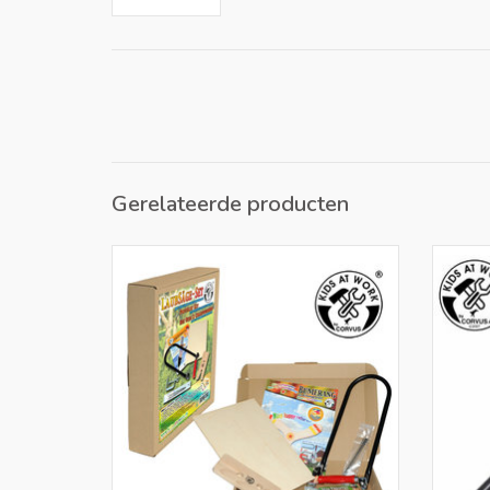
Gerelateerde producten
Figuurzaag inclusief een sjabloon en een
K
houten multiplexplaat A4 formaat.
TOEVOEGEN AAN WINKELWAGEN
TO