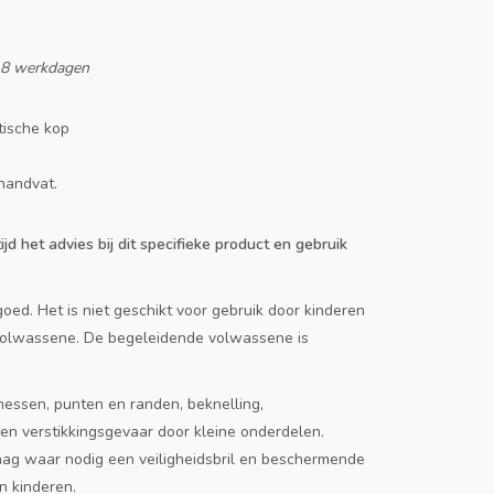
-8 werkdagen
tische kop
handvat.
ijd het advies bij dit specifieke product en gebruik
oed. Het is niet geschikt voor gebruik door kinderen
 volwassene. De begeleidende volwassene is
messen, punten en randen, beknelling,
n verstikkingsgevaar door kleine onderdelen.
aag waar nodig een veiligheidsbril en beschermende
n kinderen.