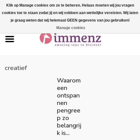
Klik op Manage cookies om ze te beheren. Helaas moeten wij jou vragen
cookies toe te staan zodat jij en wij voldoen aan wettelijke vereisten. Wij laten
0 Artikelen - €--,--
je graag weten dat wij helemaal GEEN gegevens van jou gebruiken!
Manage cookies
Home
NIEUW in ons assortiment!
Onze merken
creatief
Waarom
Professionals
een
ontspan
Productinfo
nen
pengree
p zo
Blog
belangrij
k is...
Merken