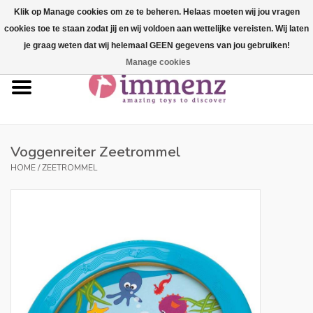
Klik op Manage cookies om ze te beheren. Helaas moeten wij jou vragen
cookies toe te staan zodat jij en wij voldoen aan wettelijke vereisten. Wij laten
0 Artikelen - €--,--
je graag weten dat wij helemaal GEEN gegevens van jou gebruiken!
Manage cookies
Home
NIEUW in ons assortiment!
Onze merken
Voggenreiter Zeetrommel
HOME
/
ZEETROMMEL
Professionals
Productinfo
Blog
Merken