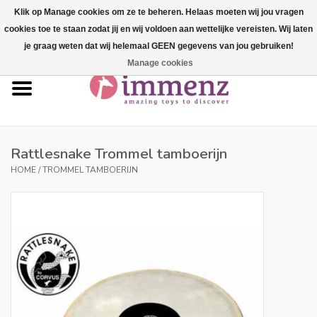
Klik op Manage cookies om ze te beheren. Helaas moeten wij jou vragen
cookies toe te staan zodat jij en wij voldoen aan wettelijke vereisten. Wij laten
0 Artikelen - €--,--
je graag weten dat wij helemaal GEEN gegevens van jou gebruiken!
Manage cookies
Home
NIEUW in ons assortiment!
Onze merken
Rattlesnake Trommel tamboerijn
HOME
/
TROMMEL TAMBOERIJN
Professionals
Productinfo
Blog
Merken