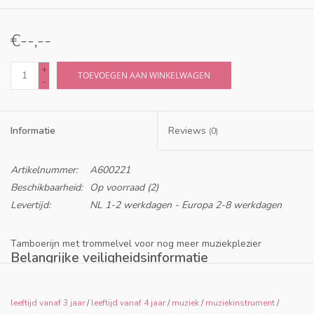
€--,--
+
TOEVOEGEN AAN WINKELWAGEN
-
Informatie
Reviews
(0)
Artikelnummer:
A600221
Beschikbaarheid:
Op voorraad
(2)
Levertijd:
NL 1-2 werkdagen - Europa 2-8 werkdagen
Tamboerijn met trommelvel voor nog meer muziekplezier
Belangrijke veiligheidsinformatie
Leeftijdsadvies: doorgaans vanaf 8 jaar. Volg altijd het advies bij
dit specifieke product en gebruik het samen met een
leeftijd vanaf 3 jaar
/
leeftijd vanaf 4 jaar
/
muziek
/
muziekinstrument
/