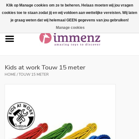
Klik op Manage cookies om ze te beheren. Helaas moeten wij jou vragen
cookies toe te staan zodat jij en wij voldoen aan wettelijke vereisten. Wij laten
0 Artikelen - €--,--
je graag weten dat wij helemaal GEEN gegevens van jou gebruiken!
Manage cookies
Home
NIEUW in ons assortiment!
Onze merken
Kids at work Touw 15 meter
HOME
/
TOUW 15 METER
Professionals
Productinfo
Blog
Merken