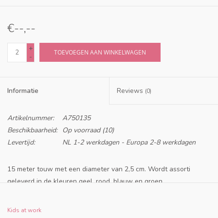
€--,--
+
TOEVOEGEN AAN WINKELWAGEN
-
Informatie
Reviews
(0)
Artikelnummer:
A750135
Beschikbaarheid:
Op voorraad
(10)
Levertijd:
NL 1-2 werkdagen - Europa 2-8 werkdagen
15 meter touw met een diameter van 2,5 cm. Wordt assorti
geleverd in de kleuren geel, rood, blauw en groen
Belangrijke veiligheidsinformatie
Leeftijdsadvies: doorgaans vanaf 8 jaar. Volg altijd het advies bij
Kids at work