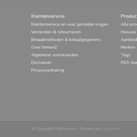
Klantenservice
Produc
Klantenservice en veel gestelde vragen
Alle pr
Verzenden & retourneren
Nieuwe 
Betaalmethoden & betaalgegevens
Aanbied
Over ImmenZ
Merken
Algemene voorwaarden
Tags
Disclaimer
RSS-fe
Privacyverklaring
© Copyright 2026 Immenz - Powered by
Lightspeed