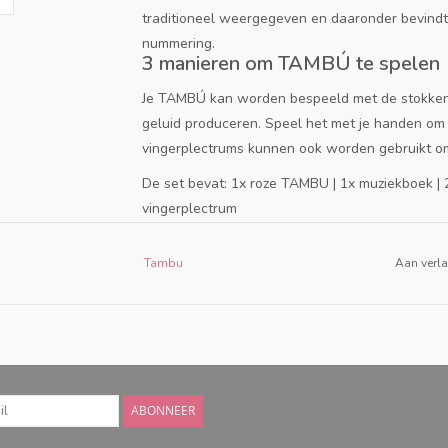
traditioneel weergegeven en daaronder bevindt 
nummering.
3 manieren om TAMBÚ te spelen
Je TAMBÚ kan worden bespeeld met de stokken, 
geluid produceren. Speel het met je handen om 
vingerplectrums kunnen ook worden gebruikt om
De set bevat: 1x roze TAMBU | 1x muziekboek | 
vingerplectrum
Formaat 8 inch (ca. 20 cm), met 11 tonen
Tambu
Aan verla
Tambú is een bijzonder muziekinstrument waarm
kinderen, intuïtief muziek kunnen ontdekken. I
ervaring, die een passie voor muziek vanaf jonge
Tambú produceert altijd een harmonieus geluid,
tegenstelling tot andere instrumenten die schel 
ABONNEER
Tambú aangenaam voor zowel degenen die het b
therapeutische trillingen bevorderen ontspannin