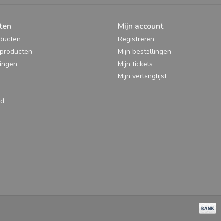
meditatie, yoga of ontspanningsworkshops.
ten
Mijn account
De Tambu is beschikbaar in 3 maten:
oducten
Registreren
Baby Tambú 6:
producten
Mijn bestellingen
De baby Tambu is de kleinere versie van de klas
ingen
Mijn tickets
noten in plaats van 11 en is daarmee simpeler e
Mijn verlanglijst
hij ook wat scheller en minder diep.
Tambú 8 origineel:
ed
De originele Tambu bevat 11 noten en heeft een 
Tambú Plus:
Deze extra grote variant van de Tambu bevat ne
formaat klinkt deze Tambu echter nog mooier en 
oudere kinderen die echt graag muziek willen 
ontspanning.
Dankzij de kleur- en nummercode en 8/11 noten,
creëren zonder enige voorafgaande muzikale ke
noten is de Tambu eenvoudig te spelen.