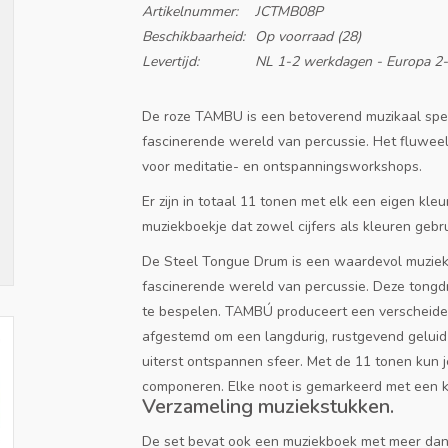
Artikelnummer:
JCTMB08P
Beschikbaarheid:
Op voorraad
(28)
Levertijd:
NL 1-2 werkdagen - Europa 2
De roze TAMBU is een betoverend muzikaal speel
fascinerende wereld van percussie. Het fluwee
voor meditatie- en ontspanningsworkshops.
Er zijn in totaal 11 tonen met elk een eigen kle
muziekboekje dat zowel cijfers als kleuren gebru
De Steel Tongue Drum is een waardevol muziek
fascinerende wereld van percussie. Deze tongd
te bespelen. TAMBÚ produceert een verscheiden
afgestemd om een ​​langdurig, rustgevend gelui
uiterst ontspannen sfeer. Met de 11 tonen kun 
componeren. Elke noot is gemarkeerd met een 
Verzameling muziekstukken.
De set bevat ook een muziekboek met meer dan 