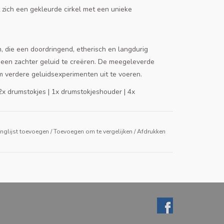
zich een gekleurde cirkel met een unieke
die een doordringend, etherisch en langdurig
een ​​zachter geluid te creëren. De meegeleverde
 verdere geluidsexperimenten uit te voeren.
2x drumstokjes | 1x drumstokjeshouder | 4x
nglijst toevoegen
/
Toevoegen om te vergelijken
/
Afdrukken
ee mensen van alle leeftijden, en met name
n de wereld van muziek, biedt Tambú een authentieke
 leeftijd aanmoedigt.
 wat een ontspannende sfeer creëert. In
kunnen zijn, is het zachte, omhullende geluid van
espelen als degenen die ernaar luisteren. De
g en rust. Dit aspect maakt het ook ideaal voor