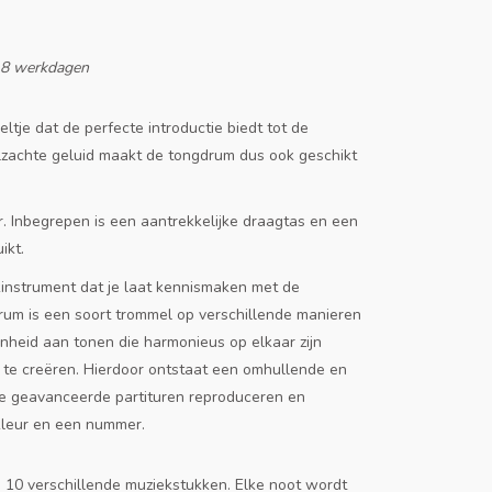
-8 werkdagen
tje dat de perfecte introductie biedt tot de
lzachte geluid maakt de tongdrum dus ook geschikt
ur. Inbegrepen is een aantrekkelijke draagtas en een
ikt.
instrument dat je laat kennismaken met de
rum is een soort trommel op verschillende manieren
heid aan tonen die harmonieus op elkaar zijn
d te creëren. Hierdoor ontstaat een omhullende en
je geavanceerde partituren reproduceren en
kleur en een nummer.
10 verschillende muziekstukken. Elke noot wordt