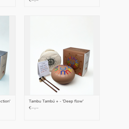
€--,--
 stelt Tambú je in staat om magische melodieën te
nnis. Door de nummer en kleuraanduiding bij de
um met
Een extra grote Tambú - Tongdrum met
eze
daarmee nog mooier geluid! Deze
en.
klankschaal zal je echt verbazen.
GEN
TOEVOEGEN AAN WINKELWAGEN
ction'
Tambu Tambú + - 'Deep flow'
€--,--