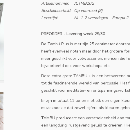
Artikelnummer:
JCTMB10G
Beschikbaarheid:
Op voorraad
(8)
Levertijd:
NL 1-2 werkdagen - Europa 2
PREORDER - Levering week 29/30
De Tambú Plus is met zijn 25 centimeter doorsn
heeft evenveel noten maar door het grotere form
meer geschikt voor volwassenen, mensen die he
bijvoorbeeld ook voor workshops etc.
Deze extra grote TAMBU + is een betoverend muz
tot de fascinerende wereld van percussie. Het
geschikt voor meditatie- en ontspanningsworks
Er zijn in totaal 11 tonen met elk een eigen kle
muziekboekje dat zowel cijfers als kleuren gebru
TAMBÚ produceert een verscheidenheid aan ton
een ​​langdurig, rustgevend geluid te creëren. H