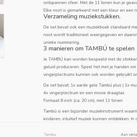
ontspannen sfeer. Met de 11 tonen kun je geav
Elke noot is gemarkeerd met een kleur en een 
Verzameling muziekstukken.
De set bevat ook een muziekboek standaard met
noot wordt traditioneel weergegeven en daarond
unieke nummering.
3 manieren om TAMBÚ te spelen
Je TAMBÚ kan worden bespeeld met de stokken, 
geluid produceren. Speel het met je handen om 
vingerplectrums kunnen ook worden gebruikt om
De set bevat: 1x aarde gele Tambú plus | 1x muz
4x vingerplectrum en een mooie draagtas
Formaat 8 inch (ca. 20 cm), met 11 tonen
Tambú is een bijzonder muziekinstrument waarm
kinderen, intuïtief muziek kunnen ontdekken. I
ervaring, die een passie voor muziek vanaf jonge
Tambu
Aan verla