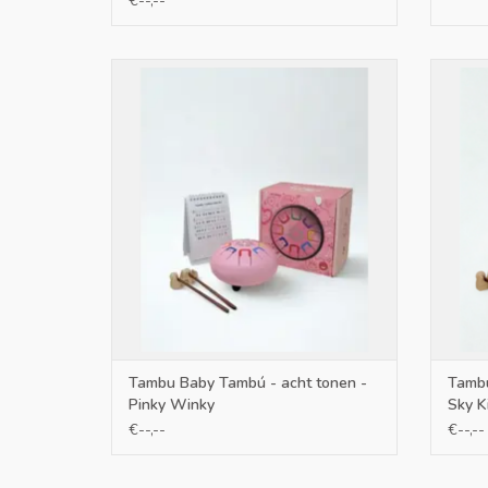
€--,--
Baby Tambú - acht tonen - Pinky Winky
Bab
TOEVOEGEN AAN WINKELWAGEN
TO
Tambu Baby Tambú - acht tonen -
Tambu
Pinky Winky
Sky K
€--,--
€--,--