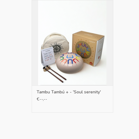
Een extra grote Tambú - Tongdrum met
daarmee nog mooier geluid! Deze
klankschaal zal je echt verbazen.
TOEVOEGEN AAN WINKELWAGEN
Tambu Tambú + - 'Soul serenity'
€--,--