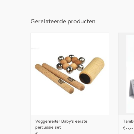
Gerelateerde producten
Mini percussieset voor baby's vanaf 12
Goe
maanden
TOEVOEGEN AAN WINKELWAGEN
TO
Voggenreiter Baby's eerste
Tambu
percussie set
€--,--