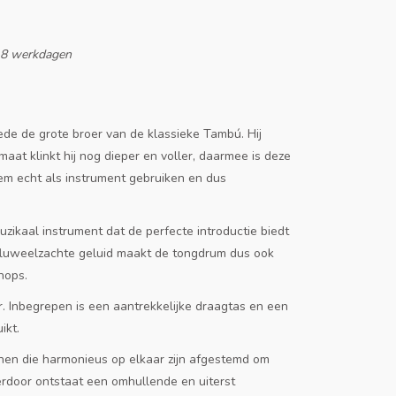
-8 werkdagen
ede de grote broer van de klassieke Tambú. Hij
aat klinkt hij nog dieper en voller, daarmee is deze
m echt als instrument gebruiken en dus
ikaal instrument dat de perfecte introductie biedt
 fluweelzachte geluid maakt de tongdrum dus ook
hops.
ur. Inbegrepen is een aantrekkelijke draagtas en een
ikt.
en die harmonieus op elkaar zijn afgestemd om
ierdoor ontstaat een omhullende en uiterst