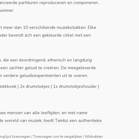
anceerde partituren reproduceren en componeren.
nummer.
 meer dan 10 verschillende muziekstukken. Elke
er bevindt zich een gekleurde cirkel met een
die een doordringend, etherisch en langdurig
een ​​zachter geluid te creëren. De meegeleverde
 verdere geluidsexperimenten uit te voeren.
iekboek | 2x drumstokjes | 1x drumstokjeshouder |
ee mensen van alle leeftijden, en met name
n de wereld van muziek, biedt Tambú een authentieke
 leeftijd aanmoedigt.
nglijst toevoegen
/
Toevoegen om te vergelijken
/
Afdrukken