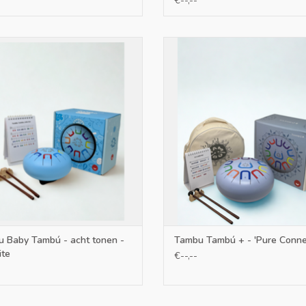
€--,--
Dankzij de kleur- en nummercode en 8/11 noten,
creëren zonder enige voorafgaande muzikale ke
noten is de Tambu eenvoudig te spelen.
y Tambú - acht tonen - Sky Kite
Een extra grote Tambú - Tongdr
daarmee nog mooier geluid! D
EVOEGEN AAN WINKELWAGEN
klankschaal zal je echt verbaz
TOEVOEGEN AAN WINKELWA
 Baby Tambú - acht tonen -
Tambu Tambú + - 'Pure Conne
ite
€--,--