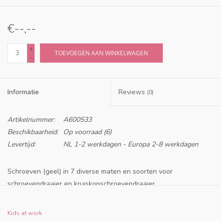
€--,--
+
TOEVOEGEN AAN WINKELWAGEN
-
Informatie
Reviews
(0)
Artikelnummer:
A600533
Beschikbaarheid:
Op voorraad
(6)
Levertijd:
NL 1-2 werkdagen - Europa 2-8 werkdagen
Schroeven (geel) in 7 diverse maten en soorten voor
schroevendraaier en kruiskopschroevendraaier.
Belangrijke veiligheidsinformatie
Leeftijdsadvies: doorgaans vanaf 8 jaar. Volg altijd het advies bij
Kids at work