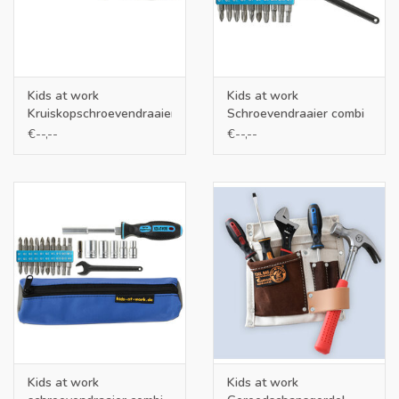
Kids at work
Kids at work
Kruiskopschroevendraaier
Schroevendraaier combi
PH3
set
€--,--
€--,--
Kids at work
Kids at work