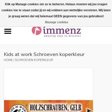
Klik op Manage cookies om ze te beheren. Helaas moeten wij jou vragen
cookies toe te staan zodat jij en wij voldoen aan wettelijke vereisten. Wij laten
0 Artikelen - €--,--
je graag weten dat wij helemaal GEEN gegevens van jou gebruiken!
Manage cookies
Home
NIEUW in ons assortiment!
Onze merken
Kids at work Schroeven koperkleur
HOME
/
SCHROEVEN KOPERKLEUR
Professionals
Productinfo
Blog
Merken