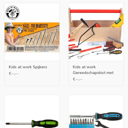
Kids at work Spijkers
Kids at work
Gereedschapskist met
€--,--
inhoud
€--,--