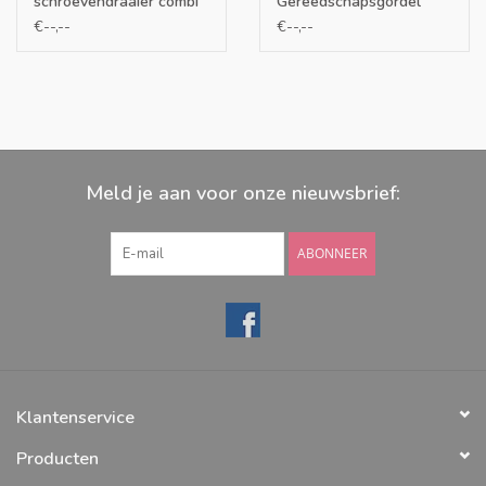
schroevendraaier combi
Gereedschapsgordel
set 2
katoen/leer 02
€--,--
€--,--
Meld je aan voor onze nieuwsbrief:
ABONNEER
Klantenservice
Producten