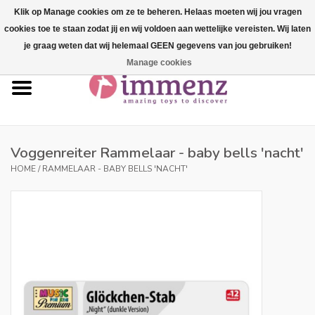
Klik op Manage cookies om ze te beheren. Helaas moeten wij jou vragen
cookies toe te staan zodat jij en wij voldoen aan wettelijke vereisten. Wij laten
0 Artikelen - €--,--
je graag weten dat wij helemaal GEEN gegevens van jou gebruiken!
Manage cookies
Home
NIEUW in ons assortiment!
Onze merken
Voggenreiter Rammelaar - baby bells 'nacht'
HOME
/
RAMMELAAR - BABY BELLS 'NACHT'
Professionals
Productinfo
Blog
Merken