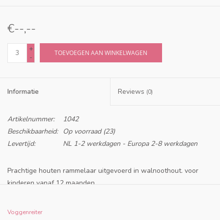
€--,--
+
TOEVOEGEN AAN WINKELWAGEN
-
Informatie
Reviews
(0)
Artikelnummer:
1042
Beschikbaarheid:
Op voorraad
(23)
Levertijd:
NL 1-2 werkdagen - Europa 2-8 werkdagen
Prachtige houten rammelaar uitgevoerd in walnoothout. voor
kinderen vanaf 12 maanden
Met zijn drie ribbels ligt de rammelaar met bel comfortabel en
veilig in de hand;
het heldere, vriendelijke geluid roept een lach
Voggenreiter
op kindergezichten op!