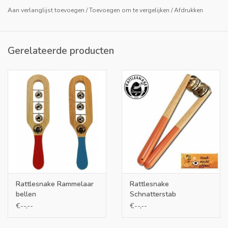
Aan verlanglijst toevoegen
/
Toevoegen om te vergelijken
/
Afdrukken
Vanaf 12 maanden
Hout: walnoot
Gerelateerde producten
Lengte: ca. 112 mm, Ø: 17/22 mm (bel)
Op een gekleurde hangende kaart.
Rattlesnake Rammelaar
Rattlesnake
bellen
Schnatterstab
€--,--
€--,--