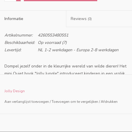
Informatie
Reviews
(0)
Artikelnummer:
4260553480551
Beschikbaarheid:
Op voorraad
(7)
Levertijd:
NL 1-2 werkdagen - Europa 2-8 werkdagen
Dompel jezelf onder in de kleurrijke wereld van wilde dieren!
Het
mini Quiet book "Jolly Jungle" introduceert kinderen in een vrolijk
landschap waar nieuwsgierige giraffen, knuffelbare koala's,
lenige kangoeroes en zelfs dieren uit verre landen zoals ijsberen
Jolly Design
en hamsters wachten om ontdekt te worden.
Pagina na pagina
Aan verlanglijst toevoegen
/
Toevoegen om te vergelijken
/
Afdrukken
komen kleine verhaaltjes tot leven: pagina's kunnen aan elkaar
worden verbonden, babydieren vinden hun weg terug naar hun
ouders, ritsen verbergen verrassingen en de poten van de grote
ijsbeer kunnen worden bewogen.