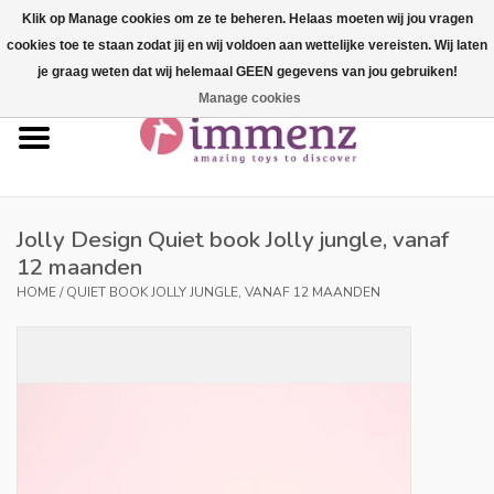
Klik op Manage cookies om ze te beheren. Helaas moeten wij jou vragen
cookies toe te staan zodat jij en wij voldoen aan wettelijke vereisten. Wij laten
0 Artikelen - €--,--
je graag weten dat wij helemaal GEEN gegevens van jou gebruiken!
Manage cookies
Home
NIEUW in ons assortiment!
Onze merken
Jolly Design Quiet book Jolly jungle, vanaf
12 maanden
Professionals
HOME
/
QUIET BOOK JOLLY JUNGLE, VANAF 12 MAANDEN
Productinfo
Blog
Merken