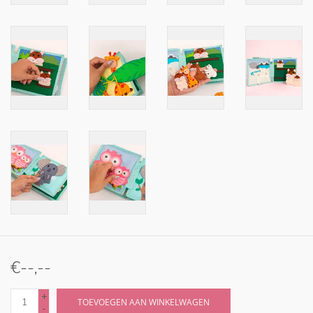
€--,--
+
TOEVOEGEN AAN WINKELWAGEN
-