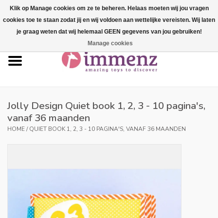
Klik op Manage cookies om ze te beheren. Helaas moeten wij jou vragen
cookies toe te staan zodat jij en wij voldoen aan wettelijke vereisten. Wij laten
0 Artikelen - €--,--
je graag weten dat wij helemaal GEEN gegevens van jou gebruiken!
Manage cookies
Home
NIEUW in ons assortiment!
Onze merken
Jolly Design Quiet book 1, 2, 3 - 10 pagina's,
vanaf 36 maanden
Professionals
HOME
/
QUIET BOOK 1, 2, 3 - 10 PAGINA'S, VANAF 36 MAANDEN
Productinfo
Blog
Merken