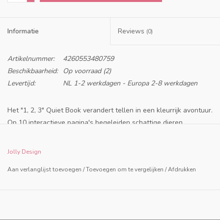
Informatie
Reviews
(0)
Artikelnummer:
4260553480759
Beschikbaarheid:
Op voorraad
(2)
Levertijd:
NL 1-2 werkdagen - Europa 2-8 werkdagen
Het "1, 2, 3" Quiet Book verandert tellen in een kleurrijk avontuur.
Op 10 interactieve pagina's begeleiden schattige dieren,
kleurrijke vormen en korte alledaagse verhaaltjes kinderen
terwijl ze de getallen van 1 tot 10 leren.
Jolly Design
Elke pagina nodigt uit tot aanraken, sorteren en tellen – of het
Aan verlanglijst toevoegen
/
Toevoegen om te vergelijken
/
Afdrukken
nu gaat om het schikken van pizzapunten, het samenstellen van
ijsbolletjes, het tellen van bloemknoppen of het experimenteren
met fruit in een mand. Door de combinatie van speelse
activiteiten en liefdevolle motieven begrijpen kinderen de wereld