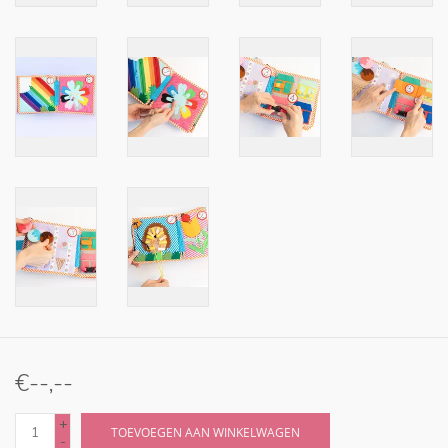
€--,--
+
TOEVOEGEN AAN WINKELWAGEN
-