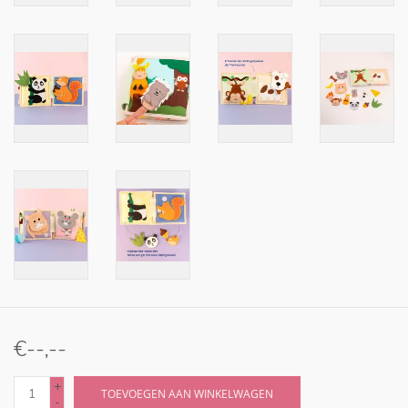
€--,--
+
TOEVOEGEN AAN WINKELWAGEN
-