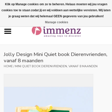
Klik op Manage cookies om ze te beheren. Helaas moeten wij jou vragen
cookies toe te staan zodat jij en wij voldoen aan wettelijke vereisten. Wij laten
0 Artikelen - €--,--
je graag weten dat wij helemaal GEEN gegevens van jou gebruiken!
Manage cookies
Home
NIEUW in ons assortiment!
Onze merken
Jolly Design Mini Quiet book Dierenvrienden,
vanaf 8 maanden
Professionals
HOME
/
MINI QUIET BOOK DIERENVRIENDEN, VANAF 8 MAANDEN
Productinfo
Blog
Merken