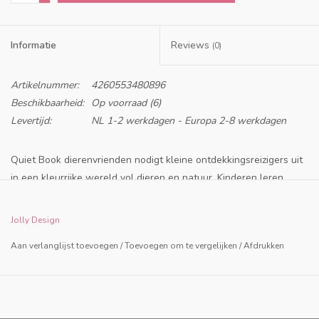
Informatie
Reviews
(0)
Artikelnummer:
4260553480896
Beschikbaarheid:
Op voorraad
(6)
Levertijd:
NL 1-2 werkdagen - Europa 2-8 werkdagen
Quiet Book dierenvrienden
nodigt kleine ontdekkingsreizigers uit
in een kleurrijke wereld vol dieren en natuur.
Kinderen leren
spelenderwijs
dieren en hun leefomgeving ontdekken en hun
eigen verhalen verzinnen.
Jolly Design
Het Dierenvriendjes Quiet book vanaf 8 maanden duikt in de
Aan verlanglijst toevoegen
/
Toevoegen om te vergelijken
/
Afdrukken
dierenwereld. Kleurrijk, speels en met doordachte details, met dit
educatieve speelgoed kan op verschillende manieren gespeeld
worden. De schattige vingerpoppetjes nodigen je uit om alle
dierenvriendjes van het Mini Quiet Boek te leren kennen en