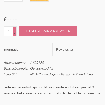
€--,--
+
TOEVOEGEN AAN WINKELWAGEN
-
Informatie
Reviews
(0)
Artikelnummer:
A600120
Beschikbaarheid:
Op voorraad
(4)
Levertijd:
NL 1-2 werkdagen - Europa 2-8 werkdagen
Lederen gereedschapsgordel voor kinderen tot een jaar of 9,
voor o.a.
het kleine gereedschap zoals de kleine klauwhamer, de
kleine nijptang, combinatietang en duimstok.