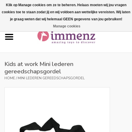
Klik op Manage cookies om ze te beheren. Helaas moeten wij jou vragen
cookies toe te staan zodat jij en wij voldoen aan wettelijke vereisten. Wij laten
0 Artikelen - €--,--
je graag weten dat wij helemaal GEEN gegevens van jou gebruiken!
Manage cookies
Home
NIEUW in ons assortiment!
Onze merken
Kids at work Mini lederen
gereedschapsgordel
Professionals
HOME
/
MINI LEDEREN GEREEDSCHAPSGORDEL
Productinfo
Blog
Merken