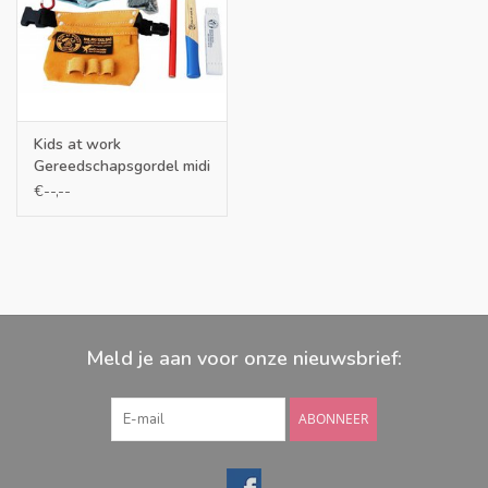
Kids at work
Gereedschapsgordel midi
set
€--,--
Meld je aan voor onze nieuwsbrief:
ABONNEER