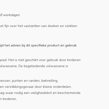
-8 werkdagen
eel fijn voor het vastzetten van doeken en stokken
ijd het advies bij dit specifieke product en gebruik
oed. Het is niet geschikt voor gebruik door kinderen
 volwassene. De begeleidende volwassene is
messen, punten en randen, beknelling,
n verstikkingsgevaar door kleine onderdelen.
aag waar nodig een veiligheidsbril en beschermende
n kinderen.