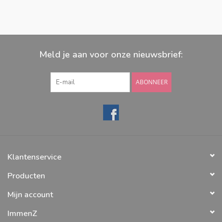
zonnepaneel en een oranje LED, een aan/uit knopje en een
Lithium-Ion batterij.
Meld je aan voor onze nieuwsbrief:
ABONNEER
Klantenservice
Producten
Mijn account
ImmenZ