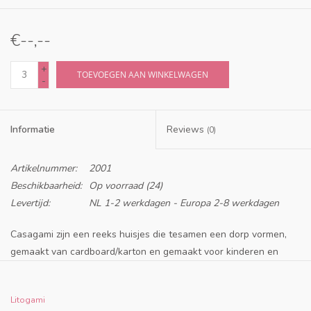
€--,--
+
TOEVOEGEN AAN WINKELWAGEN
-
Informatie
Reviews
(0)
Artikelnummer:
2001
Beschikbaarheid:
Op voorraad
(24)
Levertijd:
NL 1-2 werkdagen - Europa 2-8 werkdagen
Casagami zijn een reeks huisjes die tesamen een dorp vormen,
gemaakt van cardboard/karton en gemaakt voor kinderen en
volwassenen en is eenvoudig in elkaar te zetten door de
onderdelen uit de stansen te drukken, de vouwlijnen te vouwen
Litogami
en eventueel met lijm vast te zetten.