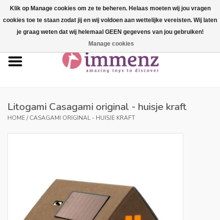
Klik op Manage cookies om ze te beheren. Helaas moeten wij jou vragen
cookies toe te staan zodat jij en wij voldoen aan wettelijke vereisten. Wij laten
0 Artikelen - €--,--
je graag weten dat wij helemaal GEEN gegevens van jou gebruiken!
Manage cookies
Home
NIEUW in ons assortiment!
Onze merken
Litogami Casagami original - huisje kraft
HOME
/
CASAGAMI ORIGINAL - HUISJE KRAFT
Professionals
Productinfo
Blog
Merken