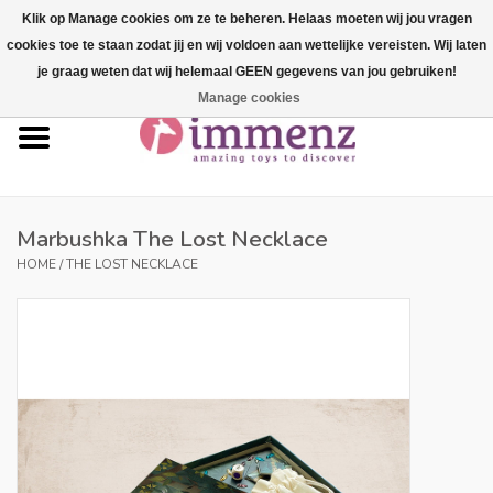
Klik op Manage cookies om ze te beheren. Helaas moeten wij jou vragen
cookies toe te staan zodat jij en wij voldoen aan wettelijke vereisten. Wij laten
0 Artikelen - €--,--
je graag weten dat wij helemaal GEEN gegevens van jou gebruiken!
Manage cookies
Home
NIEUW in ons assortiment!
Onze merken
Marbushka The Lost Necklace
HOME
/
THE LOST NECKLACE
Professionals
Productinfo
Blog
Merken