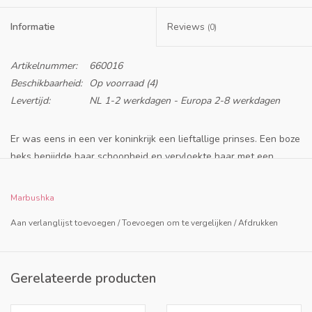
Informatie
Reviews
(0)
Artikelnummer:
660016
Beschikbaarheid:
Op voorraad
(4)
Levertijd:
NL 1-2 werkdagen - Europa 2-8 werkdagen
Er was eens in een ver koninkrijk een lieftallige prinses.
Een boze
heks benijdde haar schoonheid en vervloekte haar met een
diepe, droomloze slaap.
De magische halsketting van de prinses
werd verscheurd en verspreidde zijn veertig parels in de tuin.
Er
Marbushka
werd gezegd dat degenen die de parels verzamelen en de
Aan verlanglijst toevoegen
/
Toevoegen om te vergelijken
/
Afdrukken
ketting herstellen voordat de laatste zandkorrel in de zandloper
valt, de prinses wakker zullen maken. De prinses sluimert nog
steeds, en ze wacht op haar redders.
Gerelateerde producten
Beschrijving
coöperatief spel
vanaf 4 jaar
voor 1 tot 6 spelers
Duur
20 minuten
voor 1 tot 6 spelers