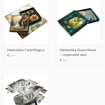
Maat
doos: 21x21 cm
bord: 40x40
glaskralen: 1,5 cm
Inhoud
1 spelbord,
1 zandloperpuzzel bestaande uit negen
kaarten,
40 Tsjechische glaskralen van 1,5 cm (2 reserve)
1
kleuren dobbelsteen en een katoenen
buideltje
Marbushka Carta Magica
Marbushka Glass House
- cooperatief spel
€--,--
€--,--