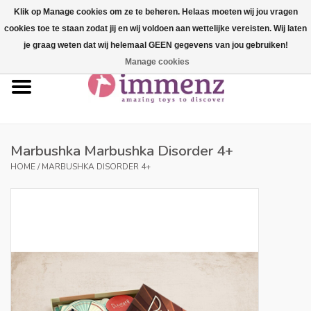
Klik op Manage cookies om ze te beheren. Helaas moeten wij jou vragen
cookies toe te staan zodat jij en wij voldoen aan wettelijke vereisten. Wij laten
0 Artikelen - €--,--
je graag weten dat wij helemaal GEEN gegevens van jou gebruiken!
Manage cookies
Home
NIEUW in ons assortiment!
Onze merken
Marbushka Marbushka Disorder 4+
HOME
/
MARBUSHKA DISORDER 4+
Professionals
Productinfo
Blog
Merken