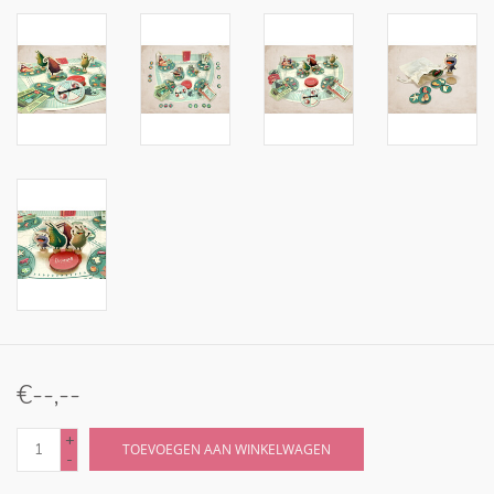
€--,--
+
TOEVOEGEN AAN WINKELWAGEN
-