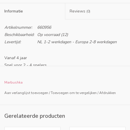
Informatie
Reviews
(0)
Artikelnummer:
660956
Beschikbaarheid:
Op voorraad
(12)
Levertijd:
NL 1-2 werkdagen - Europa 2-8 werkdagen
Vanaf 4 jaar
Spel voor 2 - 4 spelers
Duur: 15 minuten
Inhoud:
Marbushka
- Beschrijving
Aan verlanglijst toevoegen
/
Toevoegen om te vergelijken
/
Afdrukken
- 1 spelbord
- Spinner
- 4 monsters
Gerelateerde producten
- 24 objecten
- 10 wanordekaarten